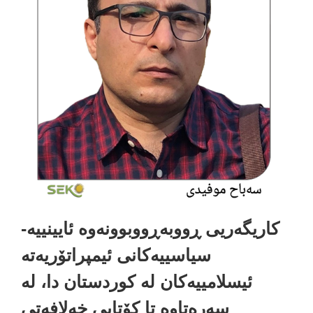
اریگەریی ڕووبەڕووبوونەوە ئایینییە-
سیاسییەکانی ئیمپراتۆریەتە
ئیسلامییەکان لە کوردستان دا، لە
سەرەتاوە تا کۆتایی خەلافەتی