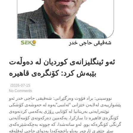
ئەو ئینگلیزانەی کوردیان لە دەوڵەت
بێبەش کرد: کۆنگرەی قاهیرە
/
2026-07-15
No Comments
نووسینی: براد فۆوت وەرگێڕانی: شەفیقی حاجی خدر ئەو
وازییەی لەلایەن خێزانی “ئەلنبی‌”یەوە لە حەوشەی کۆشکی
نوێنەرایەتی بەریتانیا لە کۆتایی ڕۆژی یەکەمی کردنەوەی
ۆنگرەی قاهیرە دا سازکرا، یەکەمین دەرکەوتەی کۆمەڵایەتی
نگی کۆنگرەکە بوو. لەو ساتەشدا، کە جووتە بەچکەشێرەکەی
سێر جێفری ئارچەر بەناو باخچەکەدا بەدوای حاجی لەقلەقە