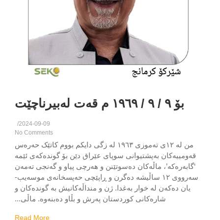
بۆ ٩ / ٩ / ١٩٦٩ م قەت لەبیرناچێت
/
2024-09-09
No Comments
من لە ١٢ی تەموزی ١٩٦٣ لە زگی دایکم بووم کاتێک حەرەس
ەومییەکان بەپشتیوانی سوپای عێراق دێن بۆ گوندەکەی ئێمە
گابەرەکە’، ماڵەکان دەسوتێنن‌ و هەرچی پیاو و گەنجی تەمەن
سەرووی ١٢ ساڵیشە دەگرن‌ و ڕاپێچی حەپسخانەی موسەیب-
یان دەکەن لە خوار بەغدا. ژن‌ و منداڵەکانیش بە گوندەکان‌ و
شارەکانی کوردستان پەرش‌ و بڵاو دەبنەوە. ماڵی...
Read More