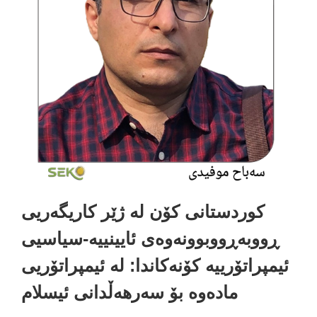
کوردستانی کۆن لە ژێر کاریگەریی
ڕووبەڕووبوونەوەی ئایینییە-سیاسیی
مپراتۆرییە کۆنەکاندا: لە ئیمپراتۆریی
مادەوە بۆ سەرهەڵدانی ئیسلام