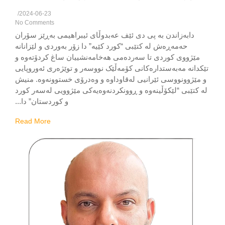
/
2024-06-23
No Comments
دابەزاندن بە پی دی ئێف عەبدوڵای ئیبراهیمی بەڕێز سۆران
حەمەڕەش لە کتێبی “کورد کێیە” دا زۆر بەوردی و لێزانانە
ێژووی کوردی تا سەردەمی هەخامەنشییان ساغ کردۆتەوە و
انە مەبەستدارەکانی کۆمەڵێک نووسەر و توێژەری ئەوروپایی
ێژوونووسی ئێرانیی لەقاوداوە و وەدرۆی خستوونەوە. منیش
کتێبی “لێکۆڵینەوە و ڕوونکردنەوەیەکی مێژوویی لەسەر کورد
و کوردستان” دا...
Read More