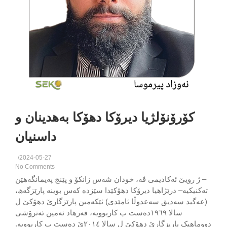
كۆرۆنۆلژیا دیرۆکا دهۆكا بەهدینان و
داسنیان
/
2024-05-27
No Comments
ژ رویێ ئەكادیمی ڤە، خودان شەس زانكۆ و پێنج پەیمانگەهێن
نیكیە– درێژاھیا دیرۆکا دھۆکێدا سێزدە کەس بوینە پارێزگەھ،
گید سەدیق سەعدوڵا ئامێدی) ئێکەمین پارێزگارێ دھۆکێ ل
سالا ١٩٦٩دەست ب کاربوویە، فەرھاد ئەمین ئەترۆشی
دووماھیک پاریزگارێ دھۆکێ ل سالا ٢٠١٤ێ دەست ب کاربوویە.