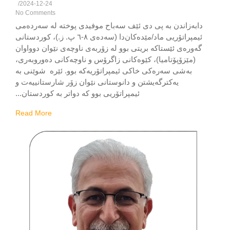
/
2024-12-24
No Comments
ابەزاندن بە پی دی ئێف سەباح موفیدی پوختە لە سەردەمی
ئیمپراتۆریی ماد/مێدەکان‌دا (سەدەی ٨-٦ پ. ز.)، کوردستانی
گەورەی ئێستاکە بریتی بوو لە زۆربەی ناوچەی نێوان دوواوان
(مێزۆپۆتامیا)، کێوەکانی زاگرۆس و ناوچەکانی دەوروبەری،
بەشی سەرەکی خاکی ئیمپراتۆریەکە بوو. ئێرە شوێنی بە
یەکترگەیشتن و دانوستانی نێوان زۆر شارستانییەت و
ئیمپراتۆریی بوو کە دواتر بە کوردستان...
Read More