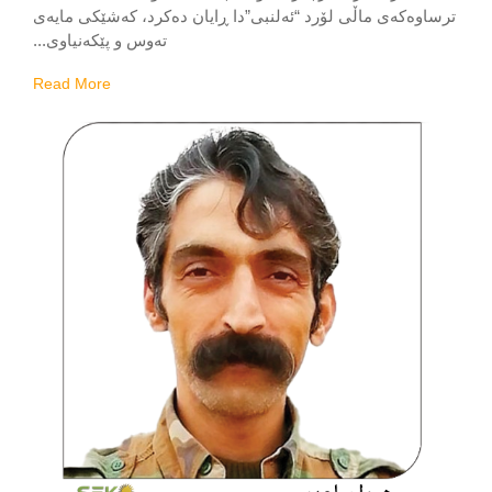
وەکەی ماڵی لۆرد “ئەلنبی”‌دا ڕایان دەکرد، کەشێکی مایەی
تەوس و پێکەنیاوی...
Read More