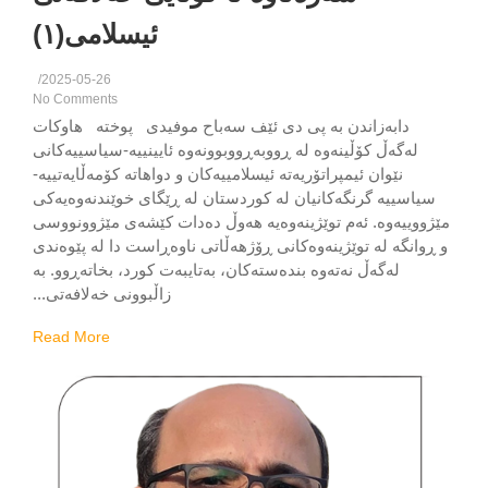
ئیسلامی(١)
/
2025-05-26
No Comments
دابەزاندن بە پی دی ئێف سەباح موفیدی پوختە هاوکات
لەگەڵ کۆڵینەوە لە ڕووبەڕووبوونەوە ئایینییە-سیاسییەکانی
نێوان ئیمپراتۆریەتە ئیسلامییەکان و دواهاتە کۆمەڵایەتییە-
یاسییە گرنگەکانیان لە کوردستان لە ڕێگای خوێندنەوەیەکی
ووییەوە. ئەم توێژینەوەیە هەوڵ دەدات کێشەی مێژوونووسی
وانگە لە توێژینەوەکانی ڕۆژهەڵاتی ناوەڕاست دا لە پێوەندی
لەگەڵ نەتەوە بندەستەکان، بەتایبەت کورد، بخاتەڕوو. بە
زاڵبوونی خەلافەتی...
Read More