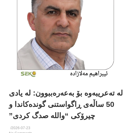
 تەعریبەوە بۆ بەعەرەببوون: لە یادی
50 ساڵەی ڕاگواستنی گوندەکاندا و
چیرۆکی “والله صدگ کردی”
/
2026-07-23