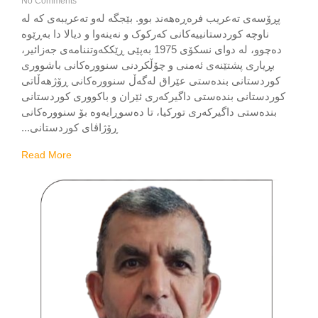
No Comments
ڕۆسەی تەعریب فرەڕەهەند بوو. بێجگە لەو تەعریبەی کە لە
ناوچە کوردستانییەکانی کەرکوک و نەینەوا و دیالا دا بەڕێوە
دەچوو، لە دوای نسکۆی 1975 بەپێی ڕێککەوتننامەی جەزائیر،
بڕیاری پشتێنەی ئەمنی و چۆڵکردنی سنوورەکانی باشووری
وردستانی بندەستی عێراق لەگەڵ سنوورەکانی ڕۆژهەڵاتی
ردستانی بندەستی داگیرکەری ئێران و باکووری کوردستانی
بندەستی داگیرکەری تورکیا، تا دەسوڕایەوە بۆ سنوورەکانی
ڕۆژاڤای کوردستانی...
Read More