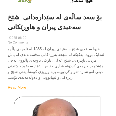
بۆ سەد ساڵەی لە سێدارەدانی شێخ
سەعیدی پیران و هاوڕێکانی
/
2025-06-29
No Comments
هیوا ساعدی شێخ سەعیدی پیران لە 1865 لە ناوچەی پاڵوو
دایک بووە، یەکێکە لە شێخە بەرزەکانی نەقشەبەندی لە پاش
مردنی باپیرەی، شێخ عەلی، باوکی ناوچەی پاڵووی بەجێ
ێشتووە و ڕووی کردۆتە شاری خنیس. شێخ سەعید خوێندنی
ینی لەو شارە تەواو کردووە، پایە و ڕیزی کۆمەڵایەتی شێخ و
زیرەکی و لێهاتوویی و دەوڵەمەندی بۆتە...
Read More