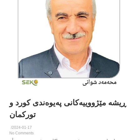
یشە مێژووییەکانی پەیوەندی کورد و
تورکمان
/
2024-01-17
No Comments