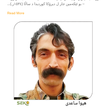
– بو ئێکەمین جار ل دیرۆکا کوردیدا د ساڵا (١٥٣٤ز.)...
Read More