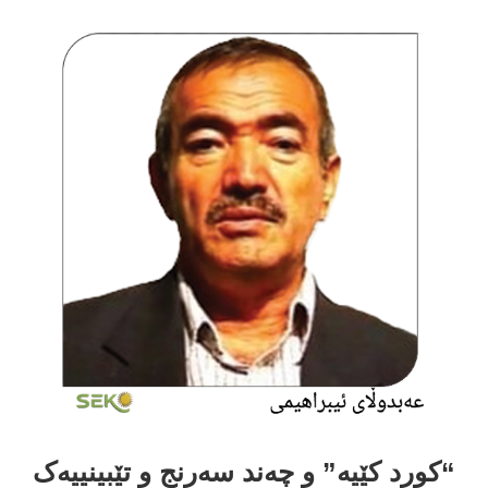
رد کێیە” و چەند سەرنج و تێبینییەک