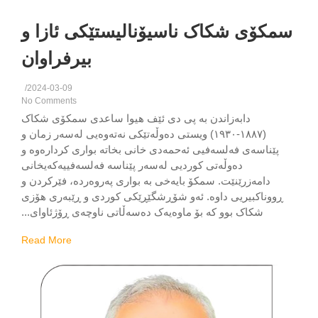
کۆی شکاک ناسیۆنالیستێکی ئازا و
بیرفراوان
/
2024-03-09
No Comments
دابەزاندن بە پی دی ئێف هیوا ساعدی سمكۆی شکاک
(١٨٨٧-١٩٣٠) ویستی دەوڵەتێکی نەتەوەیی لەسەر زمان و
پێناسەی فەلسەفیی ئەحمەدی خانی بخاتە بواری كردارەوە و
دەوڵەتی كوردیی لەسەر پێناسە فەلسەفییەكەیخانی
دامەزرێنێت. سمكۆ بایەخی بە بواری پەروەردە، فێركردن و
ووناكبیریی داوە. ئەو شۆڕشگێڕێکی کوردی و ڕێبەری ھۆزی
شکاک بوو کە بۆ ماوەیەک دەسەڵاتی ناوچەی ڕۆژئاوای...
Read More