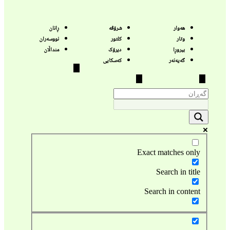
هەوار
شرۆڤە
ڕانان
وتار
کلتور
نووسەران
بیروڕا
دیرۆک
منداڵان
گەیەنەر
کەسکایی
Hamburger Toggle Menu
Hamburger Toggle Menu
Hamburger Toggle Menu
Exact matches only
Search in title
Search in content