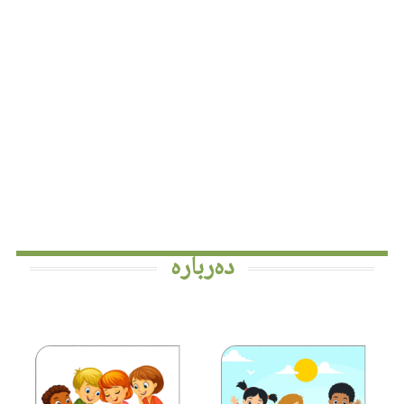
دەربارە