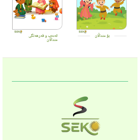
بۆ منداڵان
ئەدەب و فەرهەنگی
منداڵان