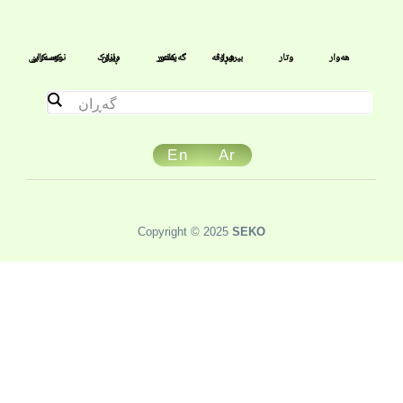
هەوار
وتار
بیروڕا
شرۆڤە
گەیەنەر
کلتور
ڕانان
دیرۆک
نووسەران
کەسکایی
منداڵان
En
Ar
Copyright © 2025
SEKO