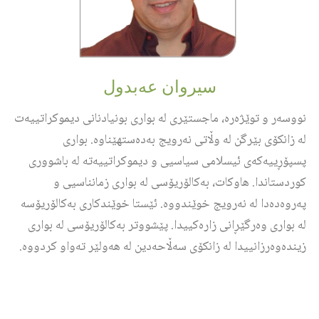
سیروان عەبدول
ر و توێژەرە، ماجستێری له‌ بواری بونیادنانی دیموکراتییه‌ت
نکۆی بێرگن له‌ وڵاتی نه‌رویج بەدەستهێناوە. بواری
ییەکەی ئیسلامی سیاسیی و دیموکراتییەتە لە باشووری
تاندا. هاوکات، به‌کالۆریۆسی له‌ بواری زمانناسيی و
‌ده‌دا له‌ نه‌رویج خوێندووه‌. ئێستا خوێندکاری بەکالۆریۆسە
اری وەرگێڕانی زارەکییدا. پێشووتر به‌کالۆریۆسی له‌ بواری
وه‌رزانییدا له‌ زانکۆی سه‌ڵاحەدین لە هەولێر تەواو کردووە.