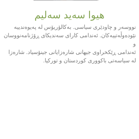
هیوا سەید سەلیم
 و چاودێری سیاسی. بەکالۆریۆس لە پەیوەندییە
ڵەتییەکان. ئەندامی کارای سەندیکای ڕۆژنامەنووسان
ی ڕێکخراوی جیهانی شارەزایانی جینۆسیاد. شارەزا
سەتی باکووری کوردستان و تورکیا.