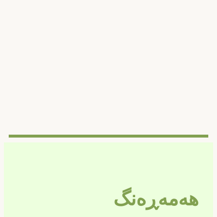
ەمەڕەنگ