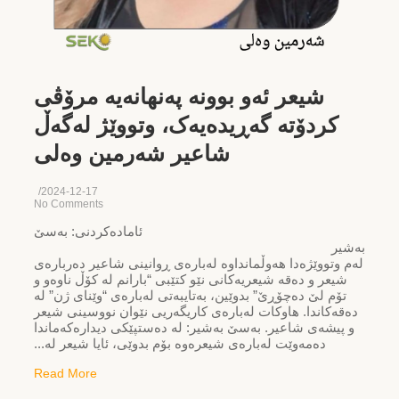
شیعر ئەو بوونە پەنهانەیە مرۆڤی
کردۆتە گەڕیدەیەک، وتووێژ لەگەڵ
شاعیر شەرمین وەلی
/
2024-12-17
No Comments
ئامادەکردنی: بەسێ
ەشیر
م وتووێژەدا هەوڵمانداوە لەبارەی ڕوانینی شاعیر دەربارەی
شیعر و دەقە شیعریەکانی نێو کتێبی “بارانم لە کۆڵ ناوەو و
تۆم لێ دەچۆڕێ” بدوێین، بەتایبەتی لەبارەی “وێنای ژن” لە
ەقەکاندا. هاوکات لەبارەی کاریگەریی نێوان نووسینی شیعر
و پیشەی شاعیر. بەسێ بەشیر: لە دەستپێکی دیدارەکەماندا
دەمەوێت لەبارەی شیعرەوە بۆم بدوێی، ئایا شیعر لە...
Read More