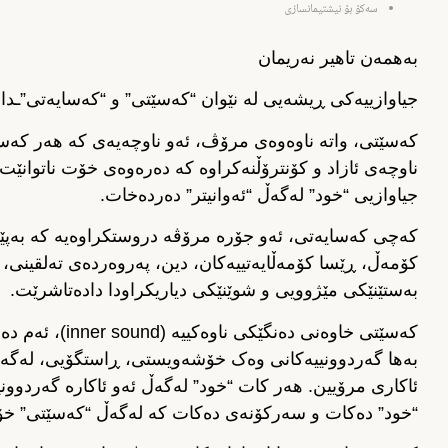
سەکۆ بۆ نیشتیمانسازی
بەهمەن تاهیر نەریمان
جیاوازییەکی ڕیشەیی لە نێوان “کەسێتی” و “کەسایەتی”ـدا 
کەسێتی، واتە ناوەوەی مرۆڤ، ئەو ناوچەیەی کە هەر کەس
ناوچەی ئازاد و کۆنترۆڵنەکراوە کە دەرەوەی خۆت ناتوانێت
جیاوازیی “خود” لەگەڵ “ئەوانیتر” دەردەخات.
کەچی کەسایەتی، ئەو جۆرە مرۆڤە دروستکراوەیە کە بەپێی د
کۆمەڵ، ڕێسا کۆمەڵایەتییەکان، دین، پەروەردەی تەلقینی
بەستێنێکی مێژوویی و شوێنێکی دیاریکراودا دادەتاشرێت.
کەسێتی خاوەنی دە
بەها گەردوونییەکانی وەک خۆشەویستی، ڕاستگۆیی، لەگەڵ 
ئاکاری مرۆیین. هەر کات “خود” لەگەڵ ئەو ئاکارە گەردوونی
“خود” دەکات و سەرکۆنەی دەکات کە لەگەڵ “کەسێتی” خۆید