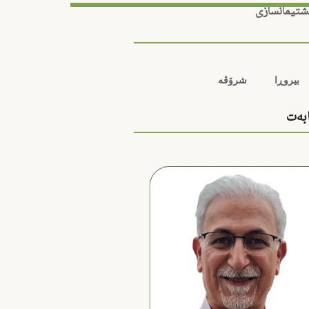
شتیمانسازی
بیروڕا
شرۆڤە
ابەت