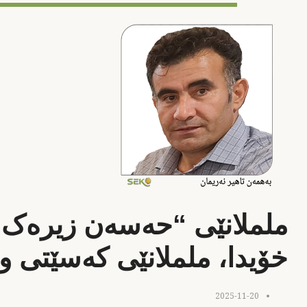
ململانێی “حەسەن زیرەک” 
خۆیدا، ململانێی کەسێتی و
2025-11-20