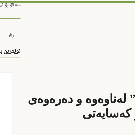
سەکۆ بۆ نی
وتار
نوێترین ب
لەناوەوە و دەرەوەی
 کەسایەتی