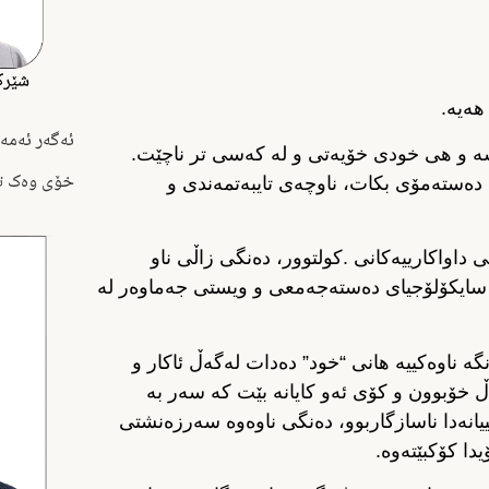
هەیە.
ئەگەر ئەمە
ە و هی خودی خۆیەتی و لە کەسی تر ناچێت.
خۆی وەک ت
 دەستەمۆی بکات، ناوچەی تایبەتمەندی و
اواکارییەکانی .کولتوور، دەنگی زاڵی ناو
، سایکۆلۆجیای دەستەجەمعی و ویستی جەماوەر لە
نگێکی ناوەکییە (inner sound)، ئەم دەنگە ناوەکییە هانی “خود” دەدات لەگەڵ ئاکار و
خۆبوون و کۆی ئەو کایانە بێت کە سەر بە
یانەدا ناسازگاربوو، دەنگی ناوەوە سەرزەنشتی
ا کۆکبێتەوە.