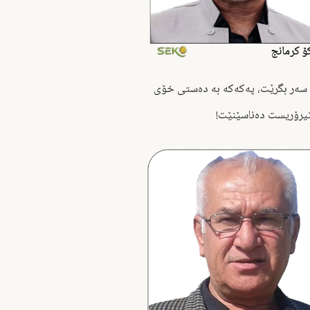
 سەر بگرێت، پەکەکە بە دەستی خۆی
یرۆریست دەناسێنێت!