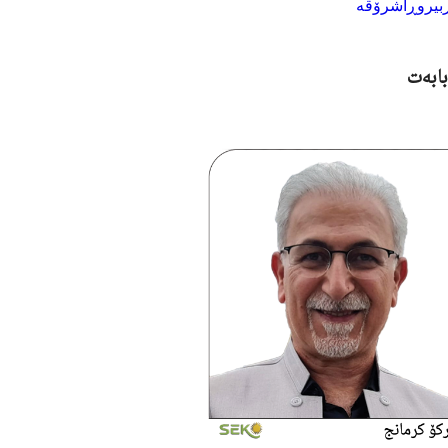
بیروڕا
شرۆڤە
Hamburger To
بابەت