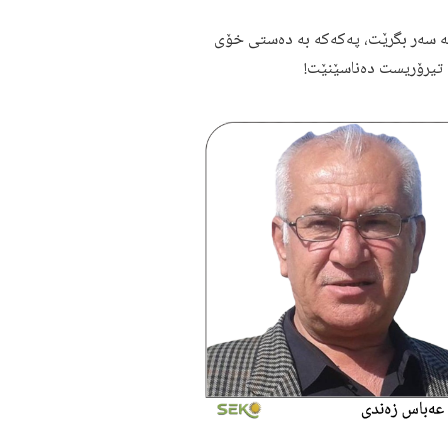
ە سەر بگرێت، پەکەکە بە دەستی خۆی
تیرۆریست دەناسێنێت!