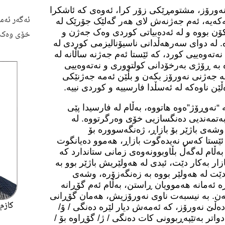
نەورۆز، مشتومڕێکی زۆر کرا، ئەوەی کە ئاشکرا
ئەگەر ئەم
ەکەیە، ئەم جەژنەش لای هەر گەلێک جۆرێک لە
کۆن بووە و لە ئەدەبیاتی کوردی وەک جەژن و
خۆی وەک 
 لە دوای سەرهەڵدانی ناسیۆنالیزمی کوردی لە
تەوەییی کورد، کە ئێستا ئەم جەژنە ساڵانە لە
ە بە ڕۆژی بەرخۆدانی کولتووری و نەتەوەییی
ە جەژنی نەورۆز بکەن و بڵێن ئەمە جەژنێکی
ێن ناوەکە لە ئەسڵدا فارسییە و کوردی نییە.
“نەوڕۆژ”ەوە هاتووە، بەڵام لە فارسیدا پێی
ایبەتمەندیی دەنگسازیی خۆی وەرگرتووە. لە
وشەی باژێر بۆ بازاڕ، ژەنگەسوورە بۆ
ئێستا کەس نەیدەگوت بازاڕ، هەموو دەیانگوت
بەڵام لەگەڵ بڵاوبوونەوەی زمانی ستاندارد کە
زار بەکار دێت، ئیدی لە هەولێریش باژێر بوو بە
دێت لە هەولێر بووە بە زەنگەزۆرە، وشەی
ە ئەمانە هەموویان ڕاستن، بەڵام ئەم گۆڕانە
دەخەن. بە نیسبەت ناوی نەورۆزیش، هەمان گۆڕانی
دەڵێ نەورۆز، کە ئەمەش دیار لێرە دەنگی / ۆ/
واتر بەتێپەڕبوونی کات دەنگی / ژ/ گۆڕاوە بۆ /