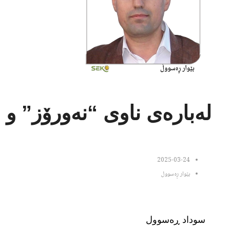
لەبارەی ناوی “نەورۆز” و 
2025-03-24
بێوار ڕەسوول
سوداد ڕەسوول