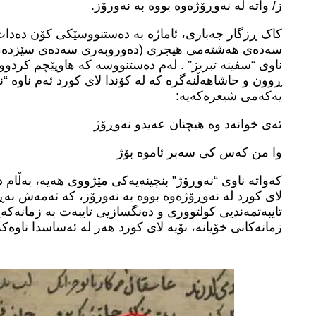
ز/ واتە لە نەوڕۆژەوە بووە بە نەورۆز.
کاک ڕزگار جەباری، ئاماژە بە دەستنووسێکی کۆن دەدات ل
ناوی “سفینە تبریز” . لەم دەستنووسە کە هاوپێچم کردووە
ڕوون و حاشاهەڵنەگرە کە لە کۆندا لای کورد ئەم ناوە “ن
یەکەمی شیعرەکەیە:
ئەی خوانەد وە هیچنان عەیدو نەوڕۆژ
وا من کەس کی سەبر ئاموە بۆژ
کەواتە ناوی “نەوڕۆژ” بنچینەیەکی مێژووی هەیە، بەڵام د
لای کورد لە نەوڕۆژەوە بووە بە نەورۆز، کە ئەمەش بەڕ
تایبەتمەندیی کولتووری و دەنگسازیی تایبەت بە زمانەکە
زمانەکانی خۆیانە، بۆیە لای کورد هەر لە ئەساسدا ناوەکە