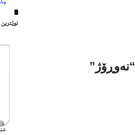
وتار
ggle Menu
نوێترین 
“نەوڕۆژ”