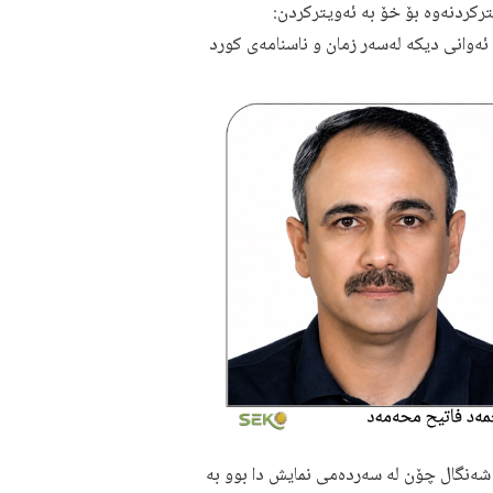
تركردنەوە بۆ خۆ بە ئەویتركردن:
ەوانی دیکە لەسەر زمان و ناسنامەی كورد
شەنگال چۆن لە سەردەمی نمايش دا بوو بە