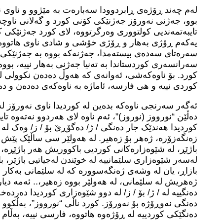
لەم چەند ڕۆژەی ڕابردوودا سەبارەت بە مێژوو و ناوی 
بوو، جەژنی نەورۆز جەژنێکی کۆنی کورد و گەلانی ناوچ
تایبەتمەندیی کولتووری وەرگرتووە، لای کورد جەژنێکی 
یەکەم ڕۆژی بەهار و ڕۆژی خۆشی و شادی ناوی هاتووە.
سەرەتای سەدەی بیستەمدا، جەژنەکە بووە بە جەژنێکی نە
سەرانسەری کوردستاندا بە تەنیا جەژنی بەهار نییە، بوو
کورد. بۆ ناوەکەشی، ئەوانەی کە هەوڵ دەدەن نکوولی ل
کوردی نییە و هی فارسە، ئاماژە بە ناوەکەی دەدەن و دەڵ
ئەگەر سەرنجی ناوەکە بدەین لە کوردیدا ناوی نەورۆز لە 
دەڵێن “نورووز (نوروز)”، ئەم ناوە لای هەردوو نەتەوە ت
کوردیدا هەندێک جار دەنگی / ژ/ دەگۆڕێ بۆ / ز/ وەک لە 
زەنگەزۆرە، ژەهر بۆ زەهیر. لە هەولێر سی ساڵێک پێش 
باژێڕ، لە شێوەزارەکانی کوردیی باکووریش هەر باژێڕە، 
لەسەر شێوەزاری سلێمانییە لە خوێندن لەجیاتیی باژێر، با
بازاڕ، یان لە وشەی ژەنگەسوورە کە لە سلێمانی بەکار 
ژەهریش لە سلێمانی، لە هەولێر بووە زەهیر،.. ئەمە دیار
دەنگییە لە / ژ/ بۆ / ز/ لە دوو شێوەزاری کوردیدا دەر
دەنگی نەوڕۆژە بۆ نەورۆز. کورد ناڵی “نورووز”، بەڵکوو 
دەنگێکی کوردییە لە ڕۆژەوە هاتووە، فارسی نییە، بەڵام د