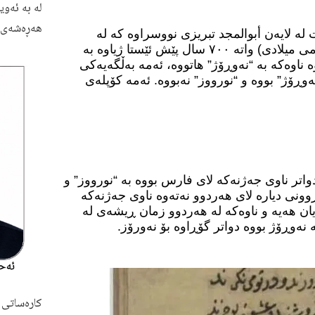
لە بە ئەوی
هەڕەشەی ئ
ە لایەن أبوالمجد تبریزی نووسراوە کە لە
سەدەی هەشتەمی هیجری (دەوروبەری سەدەی سێزدەمی میلادی) واتە ٧٠٠ سال پێش ئێستا ژیاوە بە
 ناوەکە بە “نەوڕۆژ” هاتووە، ئەمە بەڵگەیەکی
ەوڕۆژ” بووە و “نورووز” نەبووە. ئەمە کۆپلەی
واتر ناوی جەژنەکە لای فارس بووە بە “نورووز” و
وونی دیارە لای هەردوو نەتەوە ناوی جەژنەکە
یان هەیە و ناوەکە لە هەردوو زمان ڕیشەی لە
 نەوڕۆژ بووە دواتر گۆڕاوە بۆ نەورۆز.
کارەساتی 